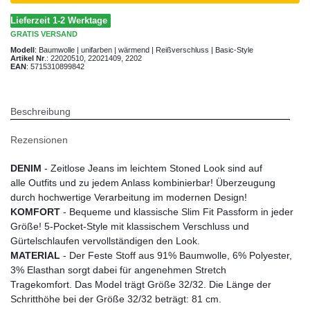
Lieferzeit 1-2 Werktage
GRATIS
VERSAND
Modell
:
Baumwolle | unifarben | wärmend | Reißverschluss | Basic-Style
Artikel Nr
.:
22020510, 22021409, 2202
EAN
:
5715310899842
Beschreibung
Rezensionen
DENIM
- Zeitlose Jeans im leichtem Stoned Look sind auf
alle Outfits und zu jedem Anlass kombinierbar! Überzeugung
durch hochwertige Verarbeitung im modernen Design!
KOMFORT
- Bequeme und klassische Slim Fit Passform in jeder
Größe! 5-Pocket-Style mit klassischem Verschluss und
Gürtelschlaufen vervollständigen den Look.
MATERIAL
- Der Feste Stoff aus 91% Baumwolle, 6% Polyester,
3% Elasthan sorgt dabei für angenehmen Stretch
Tragekomfort. Das Model trägt Größe 32/32. Die Länge der
Schritthöhe bei der Größe 32/32 beträgt: 81 cm.