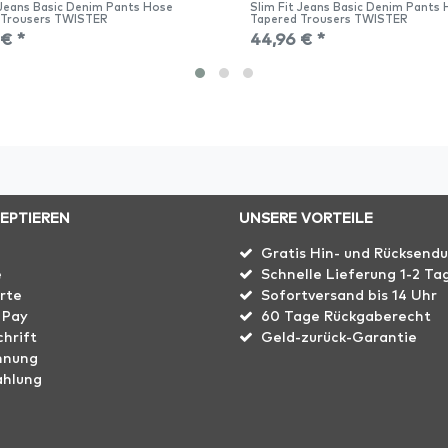
 Jeans Basic Denim Pants Hose
Slim Fit Jeans Basic Denim Pants
 Trousers TWISTER
Tapered Trousers TWISTER
 € *
44,96 € *
ZEPTIEREN
UNSERE VORTEILE
Gratis Hin- und Rücksend
e
Schnelle Lieferung 1-2 Ta
rte
Sofortversand bis 14 Uhr
 Pay
60 Tage Rückgaberecht
hrift
Geld-zurück-Garantie
hnung
ahlung