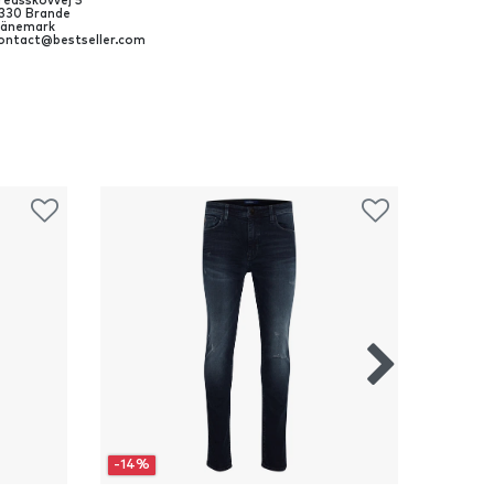
redsskovvej
5
330
Brande
änemark
ontact@bestseller.com
-14%
-14%