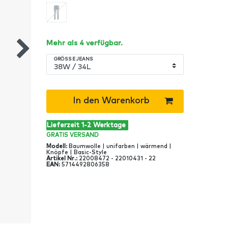
Mehr als 4 verfügbar.
GRÖSSE JEANS
In den Warenkorb
Lieferzeit 1-2 Werktage
GRATIS
VERSAND
Modell
:
Baumwolle | unifarben | wärmend |
Knöpfe | Basic-Style
Artikel Nr
.:
22008472 - 22010431 - 22
EAN
:
5714492806358