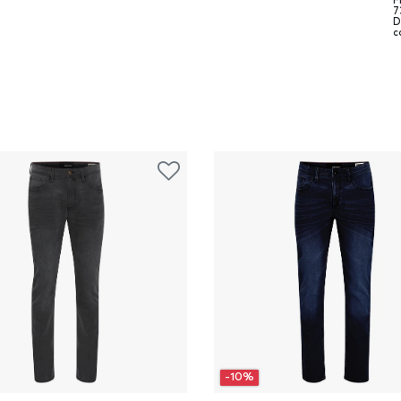
F
7
D
c
-10%