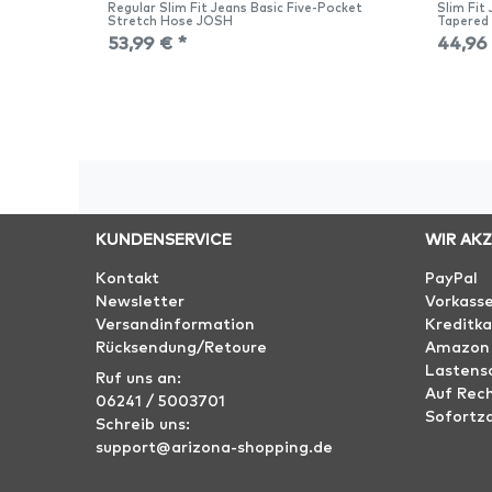
Regular Slim Fit Jeans Basic Five-Pocket
Slim Fit
Stretch Hose JOSH
Tapered
53,99 € *
44,96
KUNDENSERVICE
WIR AK
Kontakt
PayPal
Newsletter
Vorkass
Versandinformation
Kreditka
Rücksendung/Retoure
Amazon
Lastensc
Ruf uns an:
Auf Rec
06241 / 5003701
Sofortz
Schreib uns:
support@arizona-shopping.de