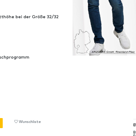
tthöhe bei der Größe 32/32
aschprogramm
Wunschliste
E
B