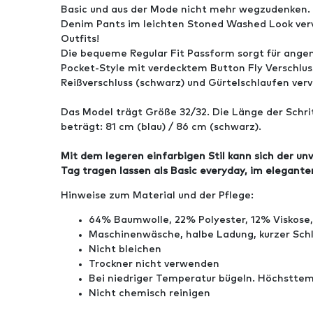
Basic und aus der Mode nicht mehr wegzudenken. 
Denim Pants im leichten Stoned Washed Look vervo
Outfits!
Die bequeme Regular Fit Passform sorgt für ang
Pocket-Style mit verdecktem Button Fly Verschluss
Reißverschluss (schwarz) und Gürtelschlaufen verv
Das Model trägt Größe 32/32. Die Länge der Schri
beträgt: 81 cm (blau) / 86 cm (schwarz).
Mit dem legeren einfarbigen Stil kann sich der un
Tag tragen lassen als Basic everyday, im elegante
Hinweise zum Material und der Pflege:
64% Baumwolle, 22% Polyester, 12% Viskose
Maschinenwäsche, halbe Ladung, kurzer Sch
Nicht bleichen
Trockner nicht verwenden
Bei niedriger Temperatur bügeln. Höchstte
Nicht chemisch reinigen