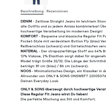
Beschreibung
Rezensionen
DENIM
- Zeitlose Straight Jeans im leichtem Sto
alle Outfits und zu jedem Anlass kombinierbar! Ü
hochwertige Verarbeitung im modernen Design!
KOMFORT
- Bequeme und klassische Regular Fit P
Pocket-Style mit verdecktem Button Fly (blau) Ver
Reißverschluss (schwarz) und Gürtelschlaufen verv
MATERIAL
- Der strapazierfähige Stoff aus 64% B
12% Viskose, 2% Elasthan sorgt dabei für angen
Model trägt Größe 32/32. Die Länge der Schritthö
beträgt: 81 cm (blau) / 86 cm (schwarz).
NOOS
- Minimalistisches Design, ein Klassiker in d
Allrounder von ONLY & SONS ONSWEFT 22005076, 
Deinen Everyday Look.
ONLY & SONS überzeugt durch hochwertige Verarb
Diese Regular Fit Jeans wirst Du lieben!
Die perfekte Mischung aus Stil und Komfort.