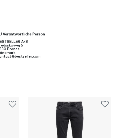
U Verantwortliche Person
ESTSELLER A/S
redsskovvej
5
330
Brande
änemark
ontact@bestseller.com