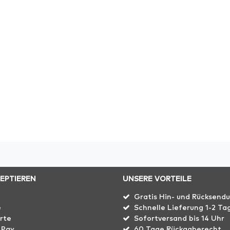
ZEPTIEREN
UNSERE VORTEILE
Gratis Hin- und Rücksend
e
Schnelle Lieferung 1-2 Ta
rte
Sofortversand bis 14 Uhr
 Pay
60 Tage Rückgaberecht