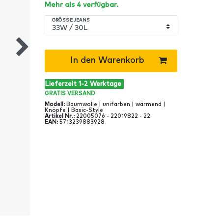
Mehr als 4 verfügbar.
GRÖSSE JEANS
In den Warenkorb
Lieferzeit 1-2 Werktage
GRATIS
VERSAND
Modell
:
Baumwolle | unifarben | wärmend |
Knöpfe | Basic-Style
Artikel Nr
.:
22005076 - 22019822 - 22
EAN
:
5713239883928