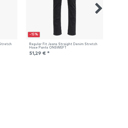
-15%
-10%
Stretch
Regular Fit Jeans Straight Denim Stretch
Cropped
Hose Pants ONSWEFT
Denim A
51,29 € *
35,99