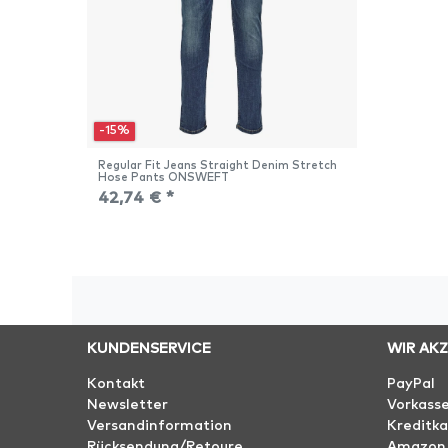
-15%
Regular Fit Jeans Straight Denim Stretch
Hose Pants ONSWEFT
42,74 € *
KUNDENSERVICE
WIR AK
Kontakt
PayPal
Newsletter
Vorkass
Versandinformation
Kreditka
Rücksendung/Retoure
Amazon