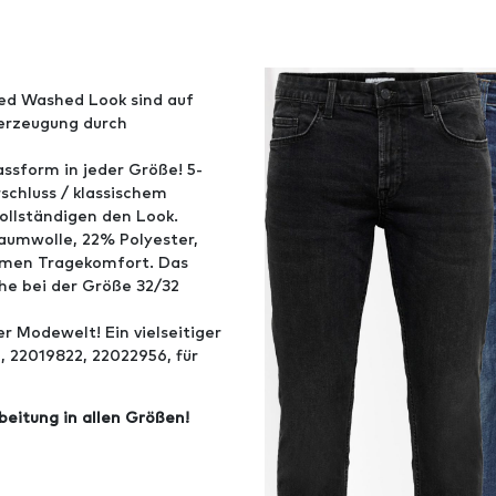
ned Washed Look sind auf
berzeugung durch
assform in jeder Größe! 5-
schluss / klassischem
ollständigen den Look.
aumwolle, 22% Polyester,
ehmen Tragekomfort. Das
he bei der Größe 32/32
er Modewelt! Ein vielseitiger
22019822, 22022956, für
eitung in allen Größen!