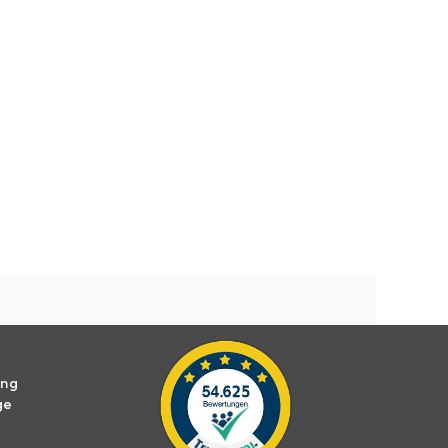
ung
ge