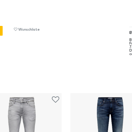
Wunschliste
E
B
F
7
D
c