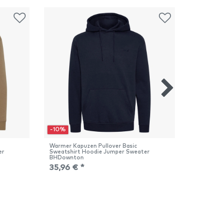
-10%
-10%
Warmer Kapuzen Pullover Basic
Warmer 
er
Sweatshirt Hoodie Jumper Sweater
Sweatsh
BHDownton
BHDow
35,96 € *
35,96