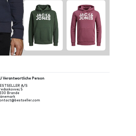
U Verantwortliche Person
ESTSELLER A/S
redsskovvej
5
330
Brande
änemark
ontact@bestseller.com