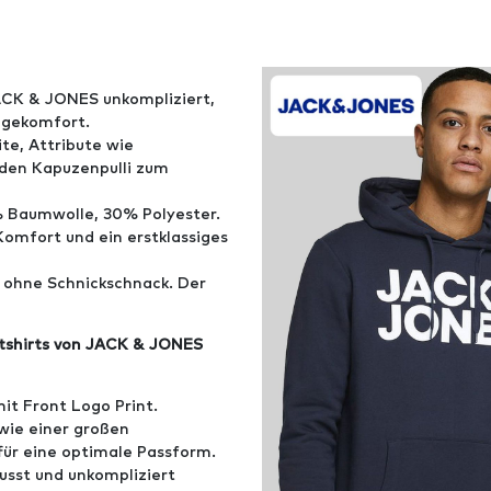
CK & JONES unkompliziert,
agekomfort.
te, Attribute wie
den Kapuzenpulli zum
 Baumwolle, 30% Polyester.
Komfort und ein erstklassiges
, ohne Schnickschnack. Der
atshirts von JACK & JONES
it Front Logo Print.
owie einer großen
ür eine optimale Passform.
sst und unkompliziert