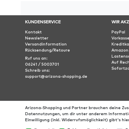
KUNDENSERVICE
WIR AK
Kontakt
PayPal
Newsletter
Vorkass
Versandinformation
Kreditka
Rücksendung/Retoure
Amazon
Lastensc
Ruf uns an:
Auf Rec
06241 / 5003701
Sofortz
Schreib uns:
support@arizona-shopping.de
Arizona-Shopping und Partner brauchen deine Zust
Impressum
AGB
Datenschutz
Widerrufs­r
Datennutzungen, um dir unter anderem Informatio
Einwilligung (inkl. Widerrufsmöglichkeit) gibt's hi
*Alle Preise ink