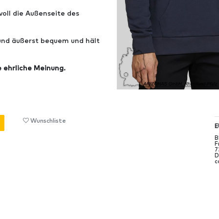
oll die Außenseite des
 und äußerst bequem und hält
e ehrliche Meinung.
Wunschliste
E
B
F
7
D
c