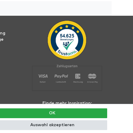
ung
ge
Finde mehr Inspiration:
OK
Auswahl akzeptieren
hte vorbehalten.