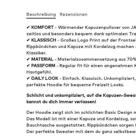
Beschreibung
Rezensionen
✔ KOMFORT
- Wärmender Kapuzenpullover von JA
zeitlos und besonders bequem dank optimalen Tr
✔ KLASSISCH
- Großes Logo Print auf der Frontsei
Rippbündchen und Kapuze mit Kordelzug machen 
Klassiker.
✔ MATERIAL
- Materialzusammensetzung aus 70%
✔ PASSFORM
- Regular fit für einen angenehmen 
Hautgefühl.
✔ DAILY LOOK
- Einfach. Klassisch. Unkompliziert
perfekte Hoodie für bequeme Freizeit Looks.
Schlicht und unkompliziert, auf die Kapuzen-Swe
kannst du dich immer verlassen!
Der Hoodie zeigt sich im schlichten Basic Design m
Das Modell ist mit einer Kapuze und Kordelzug, s
Bauchtasche ausgestattet. Rippbündchen sorgen f
Der perfekte Sweater mit dem du ganz selbstbewu