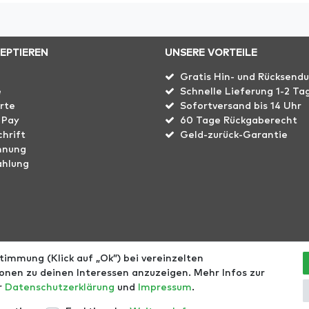
ZEPTIEREN
UNSERE VORTEILE
Gratis Hin- und Rücksend
e
Schnelle Lieferung 1-2 Ta
rte
Sofortversand bis 14 Uhr
 Pay
60 Tage Rückgaberecht
hrift
Geld-zurück-Garantie
hnung
ahlung
immung (Klick auf „Ok”) bei vereinzelten
echt
Größentabellen
Blog
EGOMAXX
enflame
nen zu deinen Interessen anzuzeigen. Mehr Infos zur
er
Daten­schutz­erklärung
und
Impressum
.
l. ges. MwSt. zzgl.
Versandkosten
- © Copyright 2021 | Alle Rec