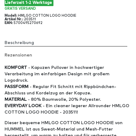
Lieferzeit 1-2 Werktage
GRATIS
VERSAND
Modell
:
HMLGO COTTON LOGO HOODIE
Artikel Nr
.:
203511
EAN
:
5700495270692
Beschreibung
Rezensionen
KOMFORT
- Kapuzen Pullover in hochwertiger
Verarbeitung im einfarbigen Design mit großem
Logodruck.
PASSFORM
- Regular Fit Schnitt mit Rippbündchen-
Abschluss und Kordelzug an der Kapuze.
MATERIAL
- 80% Baumwolle, 20% Polyester.
EVERYDAY LOOK
- Ein cleaner legerer Allrounder HMLGO
COTTON LOGO HOODIE - 203511!
Dieser bequeme HMLGO COTTON LOGO HOODIE von
HUMMEL ist aus Sweat-Material und Mesh-Futter
hergestellt, um warm zu halten und für verbesserte