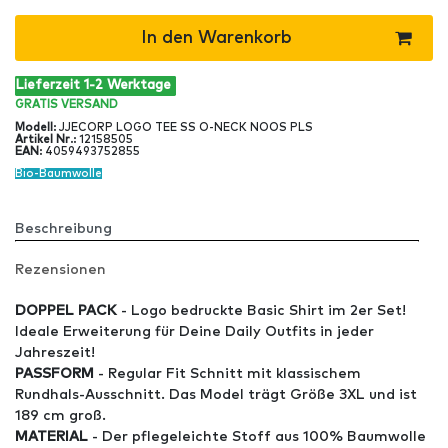
In den Warenkorb
Lieferzeit 1-2 Werktage
GRATIS
VERSAND
Modell
:
JJECORP LOGO TEE SS O-NECK NOOS PLS
Artikel Nr
.:
12158505
EAN
:
4059493752855
Bio-Baumwolle
Beschreibung
Rezensionen
DOPPEL PACK
- Logo bedruckte Basic Shirt im 2er Set!
Ideale Erweiterung für Deine Daily Outfits in jeder
Jahreszeit!
PASSFORM
- Regular Fit Schnitt mit klassischem
Rundhals-Ausschnitt. Das Model trägt Größe 3XL und ist
189 cm groß.
MATERIAL
- Der pflegeleichte Stoff aus 100% Baumwolle