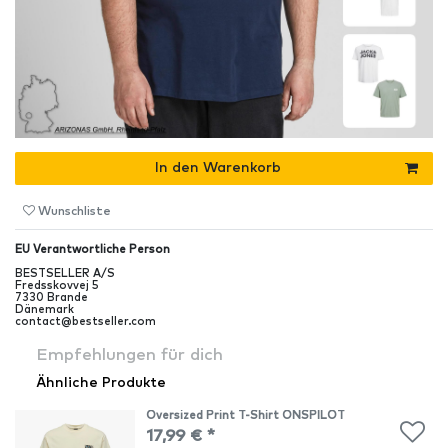
In den Warenkorb
Wunschliste
EU Verantwortliche Person
BESTSELLER A/S
Fredsskovvej
5
7330
Brande
Dänemark
contact@bestseller.com
Empfehlungen für dich
Ähnliche Produkte
Oversized Print T-Shirt ONSPILOT
17,99 € *