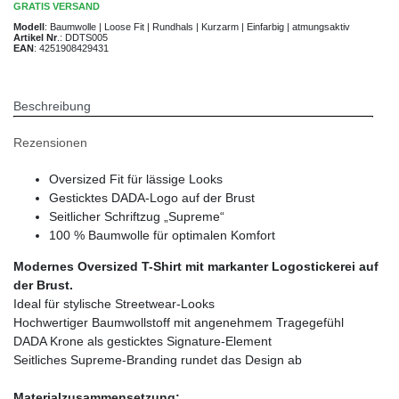
GRATIS
VERSAND
Modell
:
Baumwolle | Loose Fit | Rundhals | Kurzarm | Einfarbig | atmungsaktiv
Artikel Nr
.:
DDTS005
EAN
:
4251908429431
Beschreibung
Rezensionen
Oversized Fit für lässige Looks
Gesticktes DADA-Logo auf der Brust
Seitlicher Schriftzug „Supreme“
100 % Baumwolle für optimalen Komfort
Modernes Oversized T-Shirt mit markanter Logostickerei auf
der Brust.
Ideal für stylische Streetwear-Looks
Hochwertiger Baumwollstoff mit angenehmem Tragegefühl
DADA Krone als gesticktes Signature-Element
Seitliches Supreme-Branding rundet das Design ab
Materialzusammensetzung: