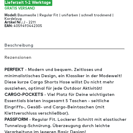
Lieferzeit 1-2 Werktage
GRATIS
VERSAND
Modell
:
Baumwolle | Regular Fit | unifarben | schnell trocknend |
Kordelzug
Artikel Nr
.:
J - 2211
EAN
:
4059493442305
Beschreibung
Rezensionen
PERFEKT
- Modern und bequem. Zeitloses und
minimalistisches Design, ein Klassiker in der Modewelt!
Diese kurze Cargo Shorts Hose willst Du nicht mehr
ausziehen, optimal für jede Outdoor Aktivität!
CARGO-POCKETS
- Viel Platz für Deine wichtigsten
Essentials bieten insgesamt 5 Taschen - seitliche
Eingriffs-, Gesäß- und Cargo-Beintaschen (mit
Klettverschluss verschließbar).
PASSFORM
- Regular Fit. Lockerer Schnitt mit elastischer
Tunnelzug-Schnürung. Überzeugung durch leichte
Verarbeitung im legeren Basic Design!