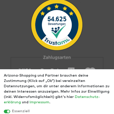
Arizona-Shopping und Partner brauchen deine
Zustimmung (Klick auf „Ok”) bei vereinzelten
Datennutzungen, um dir unter anderem Informationen zu
deinen Interessen anzuzeigen. Mehr Infos zur Einwilligung
(inkl. Widerrufsmöglichkeit) gibt's hier
Daten­schutz­
erklärung
und
Impressum
.
Impressum
AGB
Datenschutz
Widerrufs­recht
Größentabellen
Blog
EGOMAXX
enflame
Essenziell