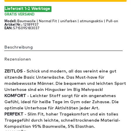
Lieferzeit 1-2 Werktage
GRATIS
VERSAND
Modell
:
Baumwolle | Normal Fit | unifarben | atmungsaktiv | Pull-on
Artikel Nr
.:
12189937
EAN
:
5715095183037
Beschreibung
Rezensionen
ZEITLOS
- Schick und modern, all das vereint eine gut
sitzende Basic Unterwäsche. Das Must-have für
modebewusste Männer. Die bequemen und leichten Sport
Unterhose sind ein Hingucker im Big Mehrpack!
KOMFORT
- Leichter Stoff sorgt für ein angenehmes
Gefühl, ideal für heiße Tage im Gym oder Zuhause. Die
optimale Unterhose für Aktivitäten jeder Art.
PERFEKT
- Slim Fit, hoher Tragekomfort und ein tolles
Tragegefühl durch leichte, schnelltrocknende Material-
Komposition 95% Baumwolle, 5% Elasthan.