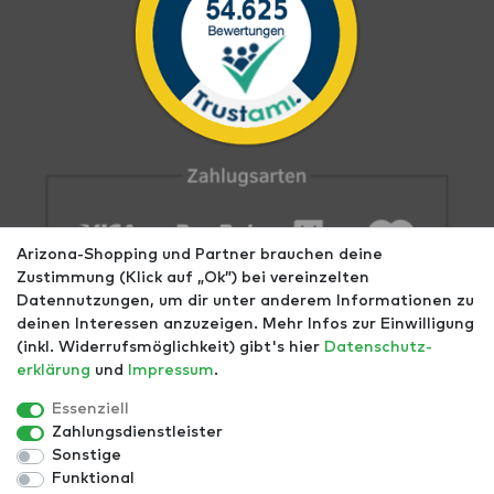
Arizona-Shopping und Partner brauchen deine
Zustimmung (Klick auf „Ok”) bei vereinzelten
Datennutzungen, um dir unter anderem Informationen zu
deinen Interessen anzuzeigen. Mehr Infos zur Einwilligung
(inkl. Widerrufsmöglichkeit) gibt's hier
Daten­schutz­
erklärung
und
Impressum
.
Impressum
AGB
Datenschutz
Widerrufs­recht
Größentabellen
Blog
EGOMAXX
enflame
Essenziell
Zahlungsdienstleister
Finde mehr Inspiration:
Sonstige
Funktional