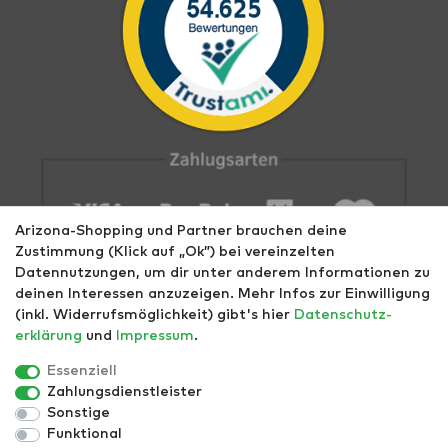
Arizona-Shopping und Partner brauchen deine
Zustimmung (Klick auf „Ok”) bei vereinzelten
Datennutzungen, um dir unter anderem Informationen zu
deinen Interessen anzuzeigen. Mehr Infos zur Einwilligung
(inkl. Widerrufsmöglichkeit) gibt's hier
Daten­schutz­
erklärung
und
Impressum
.
Impressum
AGB
Datenschutz
Widerrufs­recht
Größentabellen
Blog
EGOMAXX
enflame
Essenziell
Zahlungsdienstleister
Finde mehr Inspiration:
Sonstige
Funktional