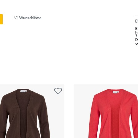
Wunschliste
E
B
F
7
D
c