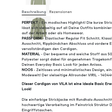
Beschreibung
Rezensionen
PERFEKT
- Ein modisches Highlight! Die kurze Stri
lässt sich vielseitig auf all Deine Outfits kombinier
auf der Arbeit oder als Homewear.
PASSFORM
- Elastischer Regular Fit Schnitt. Klas
Ausschnitt, Rippbündchen Abschluss und vordere E
vervollständigen den Cardigan.
MATERIAL
- Der bequeme und weiche Stoff aus 5
Polyester sorgt dabei für angenehmen Tragekomfor
Deinen Everyday Basic Look für jeden Anlass.
NOOS
- Zeitloses und minimalistisches Design, ein 
Modewelt! Der vielseitige Allrounder VIRIL - 14044
Dieser Cardigan von VILA ist eine ideale Basic Erw
Look!
Die einfarbige Strickjacke mit Rundhals-Ausschnit
hochwertige Verarbeitung im Feinstrick Struktur 
Eingriffstaschen.