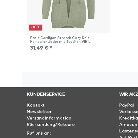
-10%
Basic Cardigan Stretch Cozy Knit
Feinstrick Jacke mit Taschen VIRIL
31,49 € *
KUNDENSERVICE
WIR AK
Kontakt
PayPal
Newsletter
Vorkass
Versandinformation
Kreditka
Rücksendung/Retoure
Amazon
Lastensc
Ruf uns an:
Auf Rec