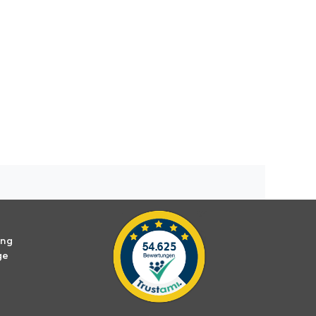
ung
ge