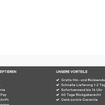
ZEPTIEREN
UNSERE VORTEILE
Gratis Hin- und Rücksend
e
Schnelle Lieferung 1-2 Ta
rte
Sofortversand bis 14 Uhr
 Pay
60 Tage Rückgaberecht
hrift
Geld-zurück-Garantie
hnung