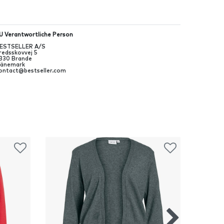
U Verantwortliche Person
ESTSELLER A/S
redsskovvej
5
330
Brande
änemark
ontact@bestseller.com