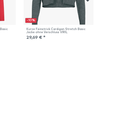
-10%
-10%
 Basic
Kurze Feinstrick Cardigan Stretch Basic
Kurze F
Jacke ohne Verschluss VIRIL
Jacke o
29,69 € *
29,69