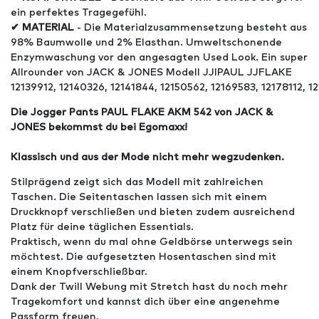
ein perfektes Tragegefühl.
✔ MATERIAL
- Die Materialzusammensetzung besteht aus
98% Baumwolle und 2% Elasthan. Umweltschonende
Enzymwaschung vor den angesagten Used Look. Ein super
Allrounder von JACK & JONES Modell JJIPAUL JJFLAKE
12139912, 12140326, 12141844, 12150562, 12169583, 12178112, 12
Die Jogger Pants PAUL FLAKE AKM 542 von JACK &
JONES bekommst du bei Egomaxx!
Klassisch und aus der Mode nicht mehr wegzudenken.
Stilprägend zeigt sich das Modell mit zahlreichen
Taschen. Die Seitentaschen lassen sich mit einem
Druckknopf verschließen und bieten zudem ausreichend
Platz für deine täglichen Essentials.
Praktisch, wenn du mal ohne Geldbörse unterwegs sein
möchtest. Die aufgesetzten Hosentaschen sind mit
einem Knopfverschließbar.
Dank der Twill Webung mit Stretch hast du noch mehr
Tragekomfort und kannst dich über eine angenehme
Passform freuen.