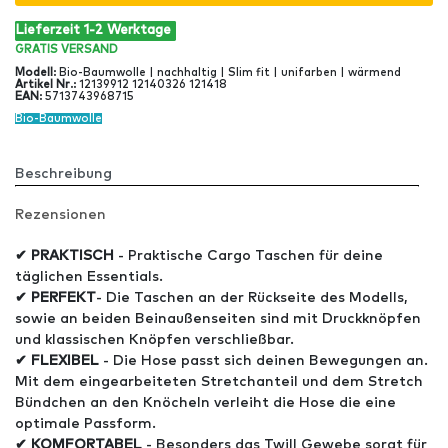
Lieferzeit 1-2 Werktage
GRATIS
VERSAND
Modell
:
Bio-Baumwolle | nachhaltig | Slim fit | unifarben | wärmend
Artikel Nr
.:
12139912 12140326 121418
EAN
:
5713743968715
Bio-Baumwolle
Beschreibung
Rezensionen
✔ PRAKTISCH
- Praktische Cargo Taschen für deine
täglichen Essentials.
✔ PERFEKT
- Die Taschen an der Rückseite des Modells,
sowie an beiden Beinaußenseiten sind mit Druckknöpfen
und klassischen Knöpfen verschließbar.
✔ FLEXIBEL
- Die Hose passt sich deinen Bewegungen an.
Mit dem eingearbeiteten Stretchanteil und dem Stretch
Bündchen an den Knöcheln verleiht die Hose die eine
optimale Passform.
✔ KOMFORTABEL
- Besonders das Twill Gewebe sorgt für