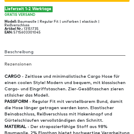
Lieferzeit 1-2 Werktage
GRATIS
VERSAND
Modell
:
Baumwolle | Regular Fit | unifarben | elastisch |
Reißverschluss
Artikel Nr
.:
13151735
EAN
:
5715603301045
Beschreibung
Rezensionen
CARGO
- Zeitlose und minimalistische Cargo Hose für
einen coolen Style! Modern und bequem, mit klassischen
Cargo- und Eingriffstaschen. Zier-Gesäßtaschen zieren
stilsicher das Modell.
PASSFORM
- Regular Fit mit verstellbarem Bund, damit
die Hose länger getragen werden kann. Elastischer
Beinabschluss, Reißverschluss mit Hakenknopf und
Gürtelschlaufen vervollständigen den Schnitt.
MATERIAL
- Der strapazierfähige Stoff aus 98%
Baumwolle, 2% Elasthan bietet hochwertige Verarbeitung