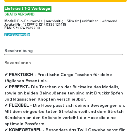
Lieferzeit 1-2 Werktage
GRATIS
VERSAND
Modell
:
Bio-Baumwolle | nachhaltig | Slim fit | unifarben | wärmend
Artikel Nr
.:
12139912 12140326 121418
EAN
:
5713743969200
Bio-Baumwolle
Beschreibung
Rezensionen
✔ PRAKTISCH
- Praktische Cargo Taschen für deine
täglichen Essentials.
✔ PERFEKT
- Die Taschen an der Rückseite des Modells,
sowie an beiden Beinaußenseiten sind mit Druckknöpfen
und klassischen Knöpfen verschließbar.
✔ FLEXIBEL
- Die Hose passt sich deinen Bewegungen an.
Mit dem eingearbeiteten Stretchanteil und dem Stretch
Bündchen an den Knöcheln verleiht die Hose die eine
optimale Passform.
✔ KOMFORTABEL
- Besonders das Twill Gewebe sorgt für