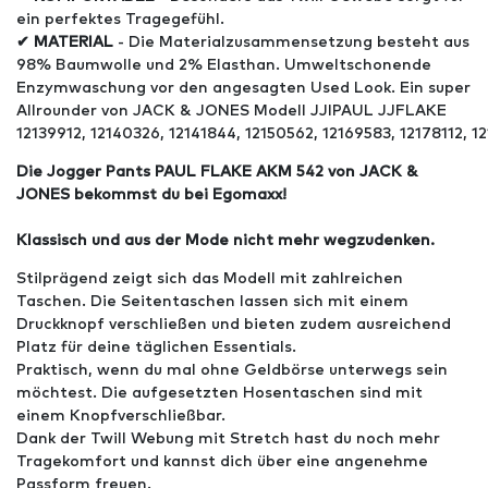
ein perfektes Tragegefühl.
✔ MATERIAL
- Die Materialzusammensetzung besteht aus
98% Baumwolle und 2% Elasthan. Umweltschonende
Enzymwaschung vor den angesagten Used Look. Ein super
Allrounder von JACK & JONES Modell JJIPAUL JJFLAKE
12139912, 12140326, 12141844, 12150562, 12169583, 12178112, 12
Die Jogger Pants PAUL FLAKE AKM 542 von JACK &
JONES bekommst du bei Egomaxx!
Klassisch und aus der Mode nicht mehr wegzudenken.
Stilprägend zeigt sich das Modell mit zahlreichen
Taschen. Die Seitentaschen lassen sich mit einem
Druckknopf verschließen und bieten zudem ausreichend
Platz für deine täglichen Essentials.
Praktisch, wenn du mal ohne Geldbörse unterwegs sein
möchtest. Die aufgesetzten Hosentaschen sind mit
einem Knopfverschließbar.
Dank der Twill Webung mit Stretch hast du noch mehr
Tragekomfort und kannst dich über eine angenehme
Passform freuen.