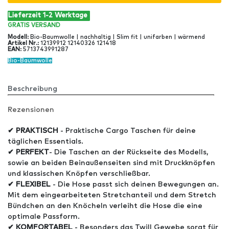
Lieferzeit 1-2 Werktage
GRATIS
VERSAND
Modell
:
Bio-Baumwolle | nachhaltig | Slim fit | unifarben | wärmend
Artikel Nr
.:
12139912 12140326 121418
EAN
:
5713743991287
Bio-Baumwolle
Beschreibung
Rezensionen
✔ PRAKTISCH
- Praktische Cargo Taschen für deine
täglichen Essentials.
✔ PERFEKT
- Die Taschen an der Rückseite des Modells,
sowie an beiden Beinaußenseiten sind mit Druckknöpfen
und klassischen Knöpfen verschließbar.
✔ FLEXIBEL
- Die Hose passt sich deinen Bewegungen an.
Mit dem eingearbeiteten Stretchanteil und dem Stretch
Bündchen an den Knöcheln verleiht die Hose die eine
optimale Passform.
✔ KOMFORTABEL
- Besonders das Twill Gewebe sorgt für