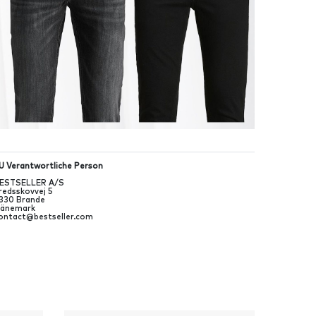
U Verantwortliche Person
ESTSELLER A/S
redsskovvej
5
330
Brande
änemark
ontact@bestseller.com