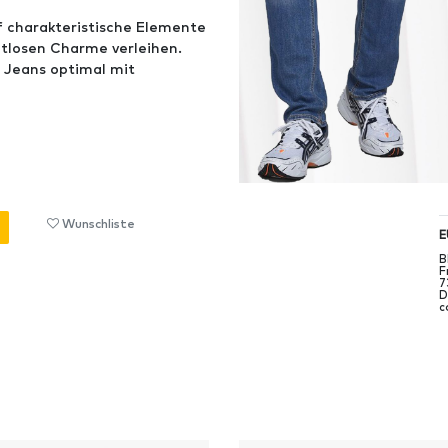
f charakteristische Elemente
itlosen Charme verleihen.
N Jeans optimal mit
Wunschliste
E
B
F
7
D
c