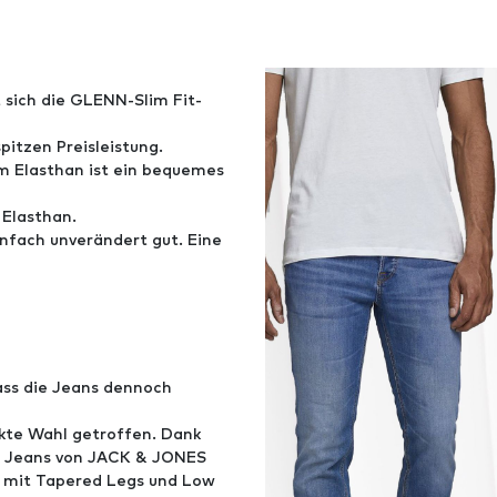
t sich die GLENN-Slim Fit-
pitzen Preisleistung.
m Elasthan ist ein bequemes
Elasthan.
infach unverändert gut. Eine
ass die Jeans dennoch
kte Wahl getroffen. Dank
ie Jeans von JACK & JONES
h mit Tapered Legs und Low