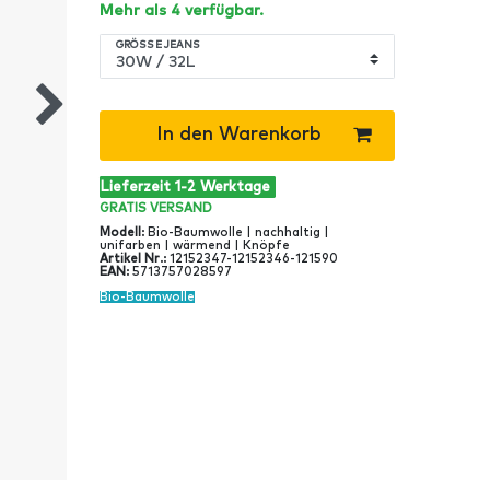
Mehr als 4 verfügbar.
GRÖSSE JEANS
In den Warenkorb
Lieferzeit 1-2 Werktage
GRATIS
VERSAND
Modell
:
Bio-Baumwolle | nachhaltig |
unifarben | wärmend | Knöpfe
Artikel Nr
.:
12152347-12152346-121590
EAN
:
5713757028597
Bio-Baumwolle