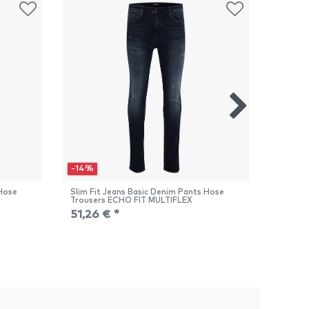
-14%
-14%
 Hose
Slim Fit Jeans Basic Denim Pants Hose
Slim Fi
Trousers ECHO FIT MULTIFLEX
Trouse
51,26 € *
51,26