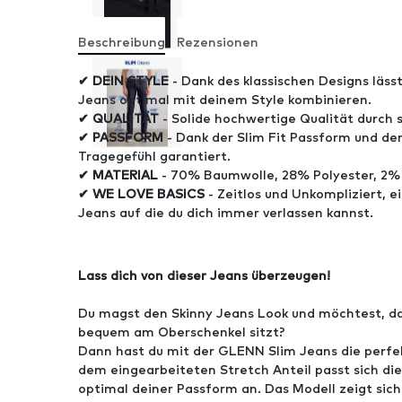
Beschreibung
Rezensionen
✔ DEIN STYLE
- Dank des klassischen Designs läss
Jeans optimal mit deinem Style kombinieren.
✔ QUALITÄT
- Solide hochwertige Qualität durch s
✔ PASSFORM
- Dank der Slim Fit Passform und de
Tragegefühl garantiert.
✔ MATERIAL
- 70% Baumwolle, 28% Polyester, 2% 
✔ WE LOVE BASICS
- Zeitlos und Unkompliziert, e
Jeans auf die du dich immer verlassen kannst.
Lass dich von dieser Jeans überzeugen!
Du magst den Skinny Jeans Look und möchtest, d
bequem am Oberschenkel sitzt?
Dann hast du mit der GLENN Slim Jeans die perfe
dem eingearbeiteten Stretch Anteil passt sich d
optimal deiner Passform an. Das Modell zeigt sic