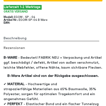
Lieferzeit 1-2 Werktage
GRATIS
VERSAND
Modell
:
EGOM - SP - 04
Artikel Nr
.:
EGOM-SP-04 B Ware
EAN
:
Beschreibung
Rezensionen
B-WARE
- Bedeutet! FABRIK NEU = Verpackung und Artikel
ggf. beschädigt / defekt, Artikel von außen verschmutzt,
leichte Webfehler, offene Nähte, kaum sichtbare Flecken.
B-Ware Artikel sind von der Rückgabe ausgeschlossen.
✔
MATERIAL
- Hochwertige und
strapazierfähige Materialien aus 65% Baumwolle, 35%
Polyester, sorgen für optimalen Tragekomfort und ein
angenehmes Gefühl.
✔
PERFEKT
- Elastischer Bund und ein flacher Tunnelzug