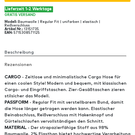
Lieferzeit 1-2 Werktage
GRATIS
VERSAND
Modell
:
Baumwolle | Regular Fit | unifarben | elastisch |
Reißverschluss
Artikel Nr
.:
13151735
EAN
:
5715308571125
Beschreibung
Rezensionen
CARGO
- Zeitlose und minimalistische Cargo Hose für
einen coolen Style! Modern und bequem, mit klassischen
Cargo- und Eingriffstaschen. Zier-Gesäßtaschen zieren
stilsicher das Modell.
PASSFORM
- Regular Fit mit verstellbarem Bund, damit
die Hose länger getragen werden kann. Elastischer
Beinabschluss, Reißverschluss mit Hakenknopf und
Gürtelschlaufen vervollständigen den Schnitt.
MATERIAL
- Der strapazierfähige Stoff aus 98%
Baumwolle, 2% Elasthan bietet hochwertige Verarbeitung